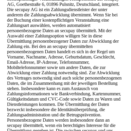
AG, Goethestraße 6, 01896 Pulsnitz, Deutschland, integriert.
Die secupay AG ist ein Zahlungsdienstleister der unter
anderem die Zahlungsabwicklung übernimmt. Wenn Sie bei
der Buchung einer kostenpflichtigen Veranstaltung eine
Zahlungsart auswählen, werden automatisiert
personenbezogene Daten an secupay übermittelt. Mit der
Auswahl einer Zahlungsoption willigen Sie in diese
Übermittlung personenbezogener Daten zur Abwicklung der
Zahlung ein. Bei den an secupay übermittelten
personenbezogenen Daten handelt es sich in der Regel um
Vorname, Nachname, Adresse, Geburtsdatum, Geschlecht,
Email-Adresse, IP-Adresse, Telefonnummer,
Mobiltelefonnummer sowie um andere Daten, die zur
Abwicklung einer Zahlung notwendig sind. Zur Abwicklung
des Vertrages notwendig sind auch solche personenbezogenen
Daten, die im Zusammenhang mit der jeweiligen Bestellung
stehen. Insbesondere kann es zum Austausch von
Zahlungsinformationen wie Bankverbindung, Kartennummer,
Gültigkeitsdatum und CVC-Code sowie Daten zu Waren und
Dienstleistungen kommen. Die Übermittlung der Daten
bezweckt insbesondere die Identitätsüberprüfung, die
Zahlungsadministration und die Betrugsprävention.
Personenbezogene Daten werden insbesondere dann an
secupay übermittelt, wenn ein berechtigtes Interesse für die
Übermittlung gegeben ist. Die zwischen secupay und uns